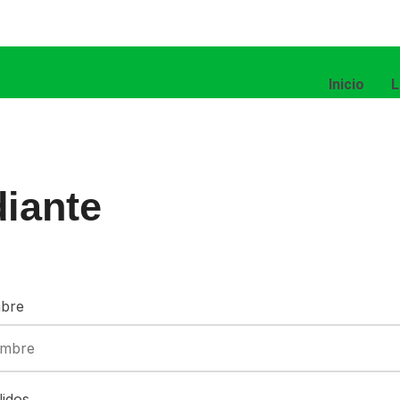
Inicio
L
diante
bre
lidos