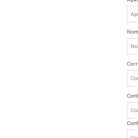
Nomb
Corr
Cont
Conf